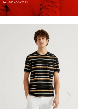
Tel:
441-295-2112